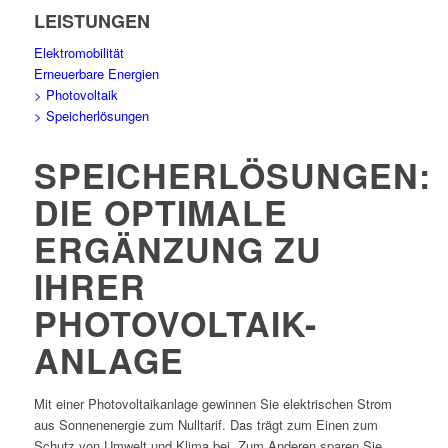
LEISTUNGEN
Elektromobilität
Erneuerbare Energien
> Photovoltaik
> Speicherlösungen
SPEICHERLÖSUNGEN:
DIE OPTIMALE
ERGÄNZUNG ZU
IHRER
PHOTOVOLTAIK-
ANLAGE
Mit einer Photovoltaikanlage gewinnen Sie elektrischen Strom
aus Sonnenenergie zum Nulltarif. Das trägt zum Einen zum
Schutz von Umwelt und Klima bei. Zum Anderen sparen Sie